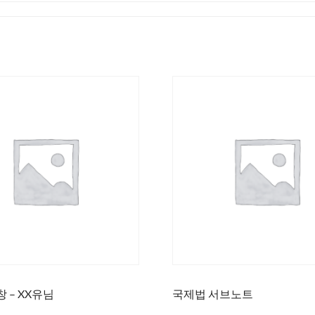
 – XX유님
국제법 서브노트