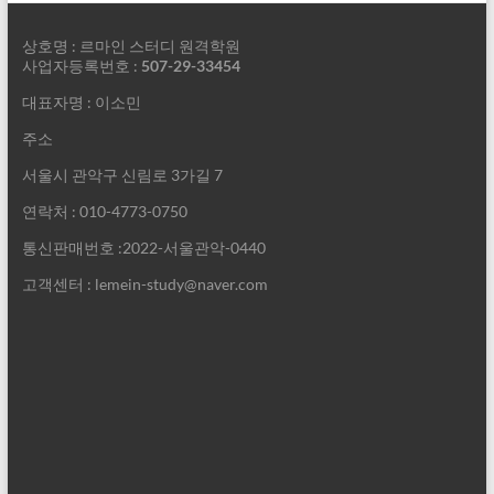
상호명 : 르마인 스터디 원격학원
사업자등록번호 :
507-29-33454
대표자명 : 이소민
주소
서울시 관악구 신림로 3가길 7
연락처 : 010-4773-0750
통신판매번호 :2022-서울관악-0440
고객센터 : lemein-study@naver.com