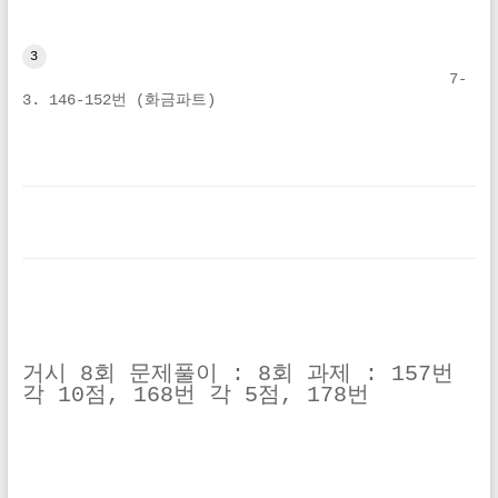
3
7-
3. 146-152번 (화금파트)
거시 8회 문제풀이 : 8회 과제 : 157번 
각 10점, 168번 각 5점, 178번