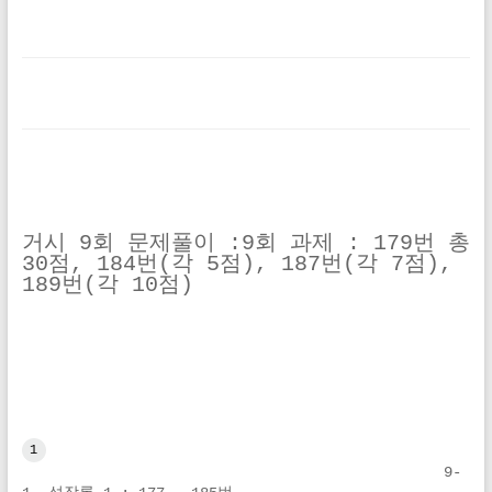
거시 9회 문제풀이 :9회 과제 : 179번 총 
30점, 184번(각 5점), 187번(각 7점), 
189번(각 10점)
1
9-