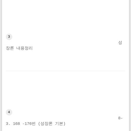
3
성
장론 내용정리
4
8-
3. 168 -176번 (성장론 기본)