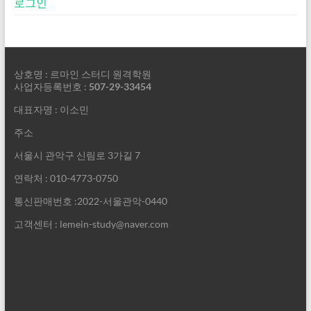
로그인
상호명 : 르마인 스터디 원격학원
사업자등록번호 :
507-29-33454
대표자명 : 이소민
주소
서울시 관악구 신림로 3가길 7
연락처 : 010-4773-0750
통신판매번호 :2022-서울관악-0440
고객센터 : lemein-study@naver.com