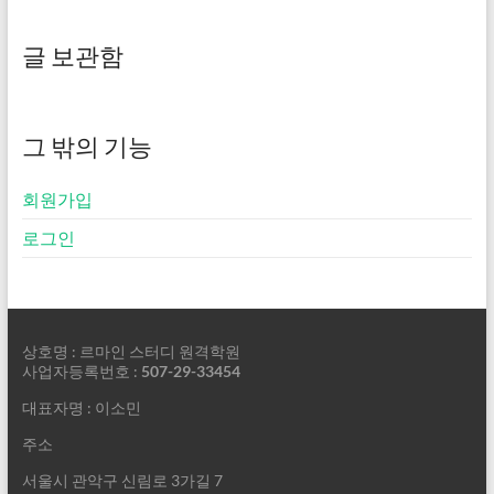
글 보관함
그 밖의 기능
회원가입
로그인
상호명 : 르마인 스터디 원격학원
사업자등록번호 :
507-29-33454
대표자명 : 이소민
주소
서울시 관악구 신림로 3가길 7