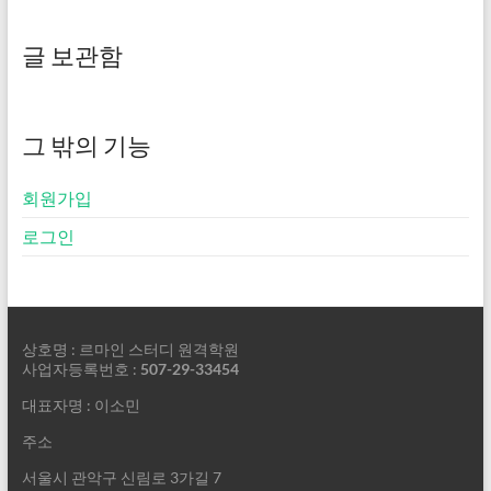
글 보관함
그 밖의 기능
회원가입
로그인
상호명 : 르마인 스터디 원격학원
사업자등록번호 :
507-29-33454
대표자명 : 이소민
주소
서울시 관악구 신림로 3가길 7