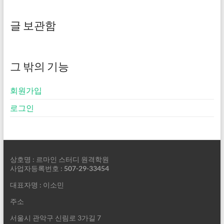
글 보관함
그 밖의 기능
회원가입
로그인
상호명 : 르마인 스터디 원격학원
사업자등록번호 :
507-29-33454
대표자명 : 이소민
주소
서울시 관악구 신림로 3가길 7