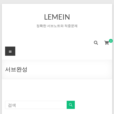
LEMEIN
정확한 서브노트와 적중문제
0
서브완성