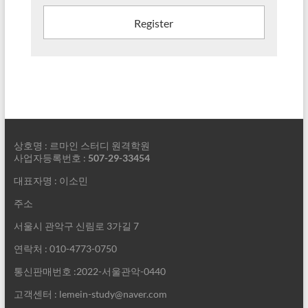
Register
상호명 : 르마인 스터디 원격학원
사업자등록번호 :
507-29-33454
대표자명 : 이소민
주소
서울시 관악구 신림로 3가길 7
연락처 : 010-4773-0750
통신판매번호 :2022-서울관악-0440
고객센터 : lemein-study@naver.com