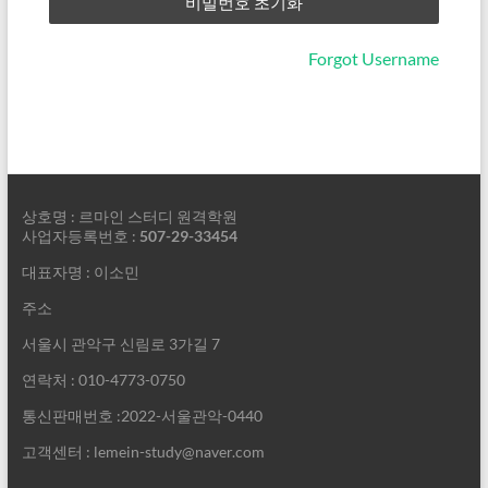
Forgot Username
상호명 : 르마인 스터디 원격학원
사업자등록번호 :
507-29-33454
대표자명 : 이소민
주소
서울시 관악구 신림로 3가길 7
연락처 : 010-4773-0750
통신판매번호 :2022-서울관악-0440
고객센터 : lemein-study@naver.com