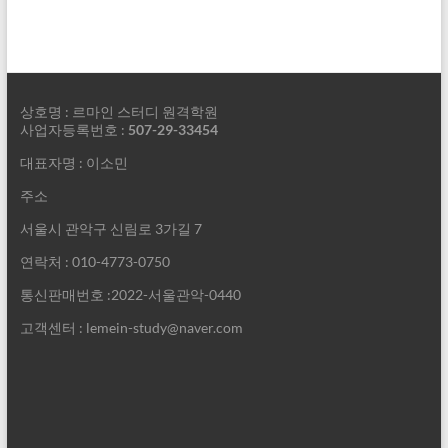
상호명 : 르마인 스터디 원격학원
사업자등록번호 :
507-29-33454
대표자명 : 이소민
주소
서울시 관악구 신림로 3가길 7
연락처 : 010-4773-0750
통신판매번호 :2022-서울관악-0440
고객센터 : lemein-study@naver.com