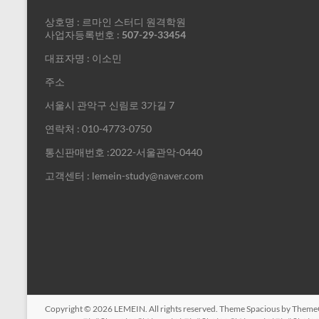
상호명 : 르마인 스터디 원격학원
사업자등록번호 :
507-29-33454
대표자명 : 이소민
주소
서울시 관악구 신림로 3가길 7
연락처 : 010-4773-0750
통신판매번호 :2022-서울관악-0440
고객센터 : lemein-study@naver.com
Copyright © 2026
LEMEIN
. All rights reserved. Theme
Spacious
by ThemeG