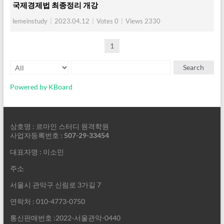
국제경제법 최종정리 개강
lemeinstudy
|
2023.04.12
|
Votes 0
|
Views 2330
1
Search
Powered by KBoard
상호명 : 르마인 스터디 원격학원
사업자등록번호 :
507-29-33454
대표자명 : 이소민
주소
서울시 관악구 신림로 3가길 7
연락처 : 010-4773-0750
통신판매번호 :2022-서울관악-0440