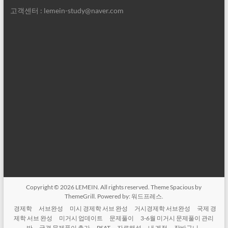
고객센터 : lemein-study@naver.com
Copyright © 2026
LEMEIN
. All rights reserved. Theme
Spacious
by
ThemeGrill. Powered by:
워드프레스
.
경제학
서브완성
미시 경제학 서브 완성
거시경제학 서브완성
국제 경
제학 서브 완성
미거시 업데이트
문제풀이
3-6월 미거시 문제풀이 관리
반
국경 문제풀이 추가
PSAT
자료해석
내 계정
장바구니